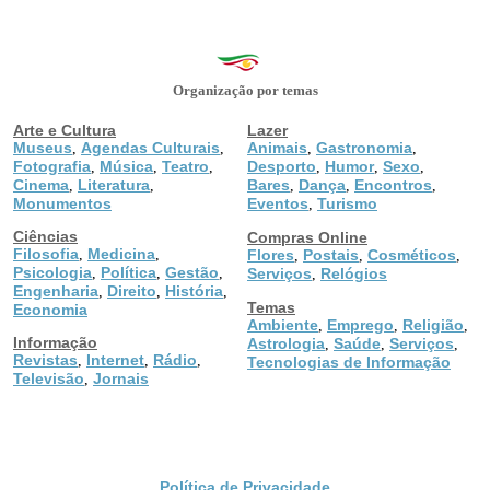
Organização por temas
Arte e Cultura
Lazer
Museus
Agendas Culturais
Animais
Gastronomia
,
,
,
,
Fotografia
Música
Teatro
Desporto
Humor
Sexo
,
,
,
,
,
,
Cinema
Literatura
Bares
Dança
Encontros
,
,
,
,
,
Monumentos
Eventos
Turismo
,
Ciências
Compras Online
Filosofia
Medicina
,
,
Flores
Postais
Cosméticos
,
,
,
Psicologia
Política
Gestão
,
,
,
Serviços
Relógios
,
Engenharia
Direito
História
,
,
,
Temas
Economia
Ambiente
Emprego
Religião
,
,
,
Informação
Astrologia
Saúde
Serviços
,
,
,
Revistas
Internet
Rádio
,
,
,
Tecnologias de Informação
Televisão
Jornais
,
Política de Privacidade