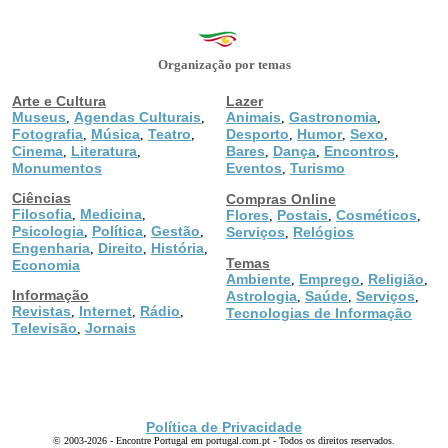
Organização por temas
Arte e Cultura
Lazer
Museus
Agendas Culturais
Animais
Gastronomia
,
,
,
,
Fotografia
Música
Teatro
Desporto
Humor
Sexo
,
,
,
,
,
,
Cinema
Literatura
Bares
Dança
Encontros
,
,
,
,
,
Monumentos
Eventos
Turismo
,
Ciências
Compras Online
Filosofia
Medicina
,
,
Flores
Postais
Cosméticos
,
,
,
Psicologia
Política
Gestão
,
,
,
Serviços
Relógios
,
Engenharia
Direito
História
,
,
,
Temas
Economia
Ambiente
Emprego
Religião
,
,
,
Informação
Astrologia
Saúde
Serviços
,
,
,
Revistas
Internet
Rádio
,
,
,
Tecnologias de Informação
Televisão
Jornais
,
Política de Privacidade
© 2003-2026 - Encontre Portugal em portugal.com.pt - Todos os direitos reservados.