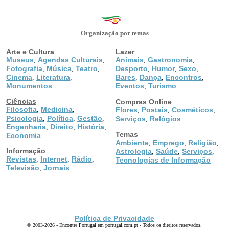
Organização por temas
Arte e Cultura
Lazer
Museus
Agendas Culturais
Animais
Gastronomia
,
,
,
,
Fotografia
Música
Teatro
Desporto
Humor
Sexo
,
,
,
,
,
,
Cinema
Literatura
Bares
Dança
Encontros
,
,
,
,
,
Monumentos
Eventos
Turismo
,
Ciências
Compras Online
Filosofia
Medicina
,
,
Flores
Postais
Cosméticos
,
,
,
Psicologia
Política
Gestão
,
,
,
Serviços
Relógios
,
Engenharia
Direito
História
,
,
,
Temas
Economia
Ambiente
Emprego
Religião
,
,
,
Informação
Astrologia
Saúde
Serviços
,
,
,
Revistas
Internet
Rádio
,
,
,
Tecnologias de Informação
Televisão
Jornais
,
Política de Privacidade
© 2003-2026 - Encontre Portugal em portugal.com.pt - Todos os direitos reservados.