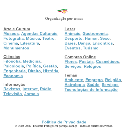
Organização por temas
Arte e Cultura
Lazer
Museus
Agendas Culturais
Animais
Gastronomia
,
,
,
,
Fotografia
Música
Teatro
Desporto
Humor
Sexo
,
,
,
,
,
,
Cinema
Literatura
Bares
Dança
Encontros
,
,
,
,
,
Monumentos
Eventos
Turismo
,
Ciências
Compras Online
Filosofia
Medicina
,
,
Flores
Postais
Cosméticos
,
,
,
Psicologia
Política
Gestão
,
,
,
Serviços
Relógios
,
Engenharia
Direito
História
,
,
,
Temas
Economia
Ambiente
Emprego
Religião
,
,
,
Informação
Astrologia
Saúde
Serviços
,
,
,
Revistas
Internet
Rádio
,
,
,
Tecnologias de Informação
Televisão
Jornais
,
Política de Privacidade
© 2003-2026 - Encontre Portugal em portugal.com.pt - Todos os direitos reservados.