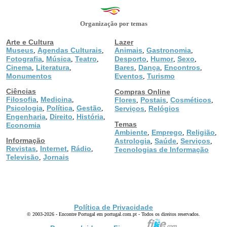
Organização por temas
Arte e Cultura
Lazer
Museus
Agendas Culturais
Animais
Gastronomia
,
,
,
,
Fotografia
Música
Teatro
Desporto
Humor
Sexo
,
,
,
,
,
,
Cinema
Literatura
Bares
Dança
Encontros
,
,
,
,
,
Monumentos
Eventos
Turismo
,
Ciências
Compras Online
Filosofia
Medicina
,
,
Flores
Postais
Cosméticos
,
,
,
Psicologia
Política
Gestão
,
,
,
Serviços
Relógios
,
Engenharia
Direito
História
,
,
,
Temas
Economia
Ambiente
Emprego
Religião
,
,
,
Informação
Astrologia
Saúde
Serviços
,
,
,
Revistas
Internet
Rádio
,
,
,
Tecnologias de Informação
Televisão
Jornais
,
Política de Privacidade
© 2003-2026 - Encontre Portugal em portugal.com.pt - Todos os direitos reservados.