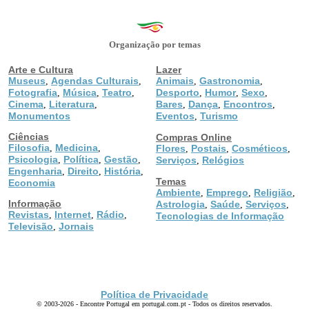
Organização por temas
Arte e Cultura
Lazer
Museus
Agendas Culturais
Animais
Gastronomia
,
,
,
,
Fotografia
Música
Teatro
Desporto
Humor
Sexo
,
,
,
,
,
,
Cinema
Literatura
Bares
Dança
Encontros
,
,
,
,
,
Monumentos
Eventos
Turismo
,
Ciências
Compras Online
Filosofia
Medicina
,
,
Flores
Postais
Cosméticos
,
,
,
Psicologia
Política
Gestão
,
,
,
Serviços
Relógios
,
Engenharia
Direito
História
,
,
,
Temas
Economia
Ambiente
Emprego
Religião
,
,
,
Informação
Astrologia
Saúde
Serviços
,
,
,
Revistas
Internet
Rádio
,
,
,
Tecnologias de Informação
Televisão
Jornais
,
Política de Privacidade
© 2003-2026 - Encontre Portugal em portugal.com.pt - Todos os direitos reservados.