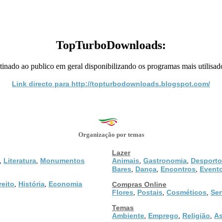
TopTurboDownloads:
ado ao publico em geral disponibilizando os programas mais utilisados
Link directo para http://topturbodownloads.blogspot.com/
Organização por temas
Lazer
Literatura
Monumentos
Animais
Gastronomia
Desporto
,
,
,
,
Bares
Dança
Encontros
Event
,
,
,
reito
História
Economia
,
,
Compras Online
Flores
Postais
Cosméticos
Ser
,
,
,
Temas
Ambiente
Emprego
Religião
As
,
,
,