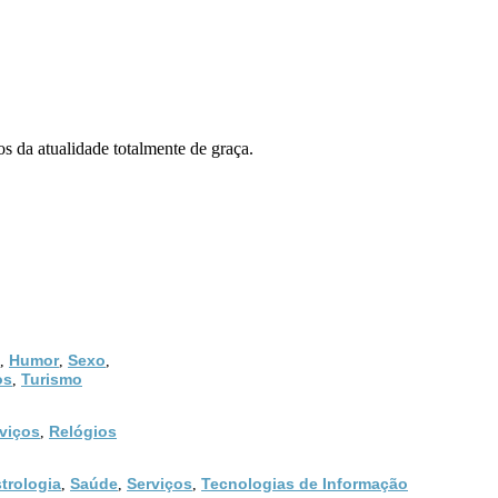
 da atualidade totalmente de graça.
Humor
Sexo
,
,
,
os
Turismo
,
viços
Relógios
,
trologia
Saúde
Serviços
Tecnologias de Informação
,
,
,