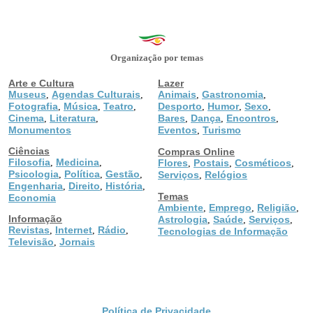
Organização por temas
Arte e Cultura
Lazer
Museus
Agendas Culturais
Animais
Gastronomia
,
,
,
,
Fotografia
Música
Teatro
Desporto
Humor
Sexo
,
,
,
,
,
,
Cinema
Literatura
Bares
Dança
Encontros
,
,
,
,
,
Monumentos
Eventos
Turismo
,
Ciências
Compras Online
Filosofia
Medicina
,
,
Flores
Postais
Cosméticos
,
,
,
Psicologia
Política
Gestão
,
,
,
Serviços
Relógios
,
Engenharia
Direito
História
,
,
,
Temas
Economia
Ambiente
Emprego
Religião
,
,
,
Informação
Astrologia
Saúde
Serviços
,
,
,
Revistas
Internet
Rádio
,
,
,
Tecnologias de Informação
Televisão
Jornais
,
Política de Privacidade