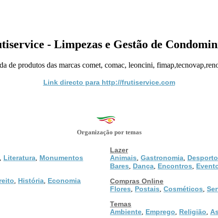
tiservice - Limpezas e Gestão de Condomin
 de produtos das marcas comet, comac, leoncini, fimap,tecnovap,renova
Link directo para http://frutiservice.com
Organização por temas
Lazer
Literatura
Monumentos
Animais
Gastronomia
Desporto
,
,
,
,
Bares
Dança
Encontros
Event
,
,
,
reito
História
Economia
,
,
Compras Online
Flores
Postais
Cosméticos
Ser
,
,
,
Temas
Ambiente
Emprego
Religião
As
,
,
,