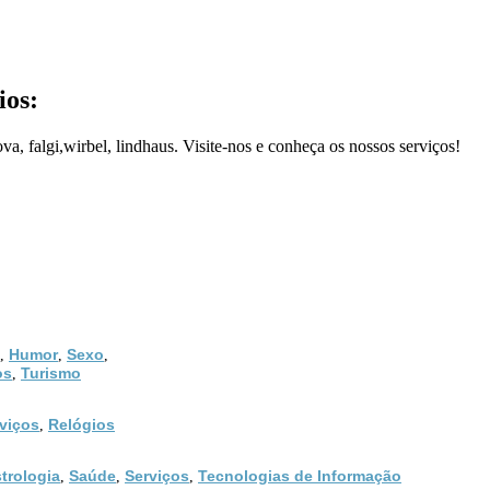
ios:
, falgi,wirbel, lindhaus. Visite-nos e conheça os nossos serviços!
Humor
Sexo
,
,
,
os
Turismo
,
viços
Relógios
,
trologia
Saúde
Serviços
Tecnologias de Informação
,
,
,