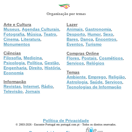
Organização por temas
Arte e Cultura
Lazer
Museus
Agendas Culturais
Animais
Gastronomia
,
,
,
,
Fotografia
Música
Teatro
Desporto
Humor
Sexo
,
,
,
,
,
,
Cinema
Literatura
Bares
Dança
Encontros
,
,
,
,
,
Monumentos
Eventos
Turismo
,
Ciências
Compras Online
Filosofia
Medicina
,
,
Flores
Postais
Cosméticos
,
,
,
Psicologia
Política
Gestão
,
,
,
Serviços
Relógios
,
Engenharia
Direito
História
,
,
,
Temas
Economia
Ambiente
Emprego
Religião
,
,
,
Informação
Astrologia
Saúde
Serviços
,
,
,
Revistas
Internet
Rádio
,
,
,
Tecnologias de Informação
Televisão
Jornais
,
Política de Privacidade
© 2003-2026 - Encontre Portugal em portugal.com.pt - Todos os direitos reservados.