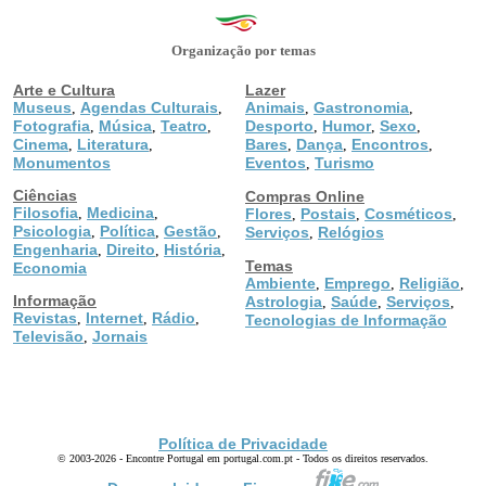
Organização por temas
Arte e Cultura
Lazer
Museus
Agendas Culturais
Animais
Gastronomia
,
,
,
,
Fotografia
Música
Teatro
Desporto
Humor
Sexo
,
,
,
,
,
,
Cinema
Literatura
Bares
Dança
Encontros
,
,
,
,
,
Monumentos
Eventos
Turismo
,
Ciências
Compras Online
Filosofia
Medicina
,
,
Flores
Postais
Cosméticos
,
,
,
Psicologia
Política
Gestão
,
,
,
Serviços
Relógios
,
Engenharia
Direito
História
,
,
,
Temas
Economia
Ambiente
Emprego
Religião
,
,
,
Informação
Astrologia
Saúde
Serviços
,
,
,
Revistas
Internet
Rádio
,
,
,
Tecnologias de Informação
Televisão
Jornais
,
Política de Privacidade
© 2003-2026 - Encontre Portugal em portugal.com.pt - Todos os direitos reservados.