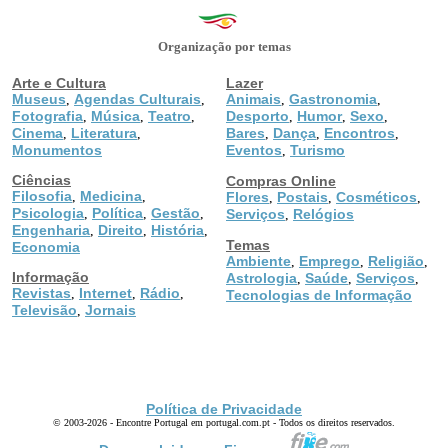
Organização por temas
Arte e Cultura
Lazer
Museus
Agendas Culturais
Animais
Gastronomia
,
,
,
,
Fotografia
Música
Teatro
Desporto
Humor
Sexo
,
,
,
,
,
,
Cinema
Literatura
Bares
Dança
Encontros
,
,
,
,
,
Monumentos
Eventos
Turismo
,
Ciências
Compras Online
Filosofia
Medicina
,
,
Flores
Postais
Cosméticos
,
,
,
Psicologia
Política
Gestão
,
,
,
Serviços
Relógios
,
Engenharia
Direito
História
,
,
,
Temas
Economia
Ambiente
Emprego
Religião
,
,
,
Informação
Astrologia
Saúde
Serviços
,
,
,
Revistas
Internet
Rádio
,
,
,
Tecnologias de Informação
Televisão
Jornais
,
Política de Privacidade
© 2003-2026 - Encontre Portugal em portugal.com.pt - Todos os direitos reservados.