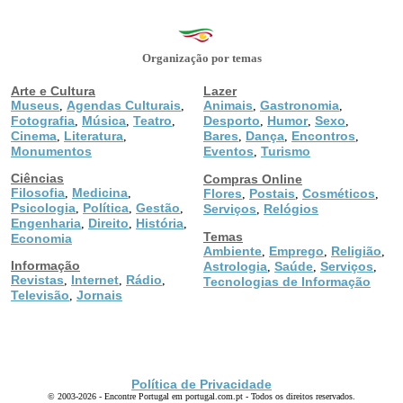
Organização por temas
Arte e Cultura
Lazer
Museus
Agendas Culturais
Animais
Gastronomia
,
,
,
,
Fotografia
Música
Teatro
Desporto
Humor
Sexo
,
,
,
,
,
,
Cinema
Literatura
Bares
Dança
Encontros
,
,
,
,
,
Monumentos
Eventos
Turismo
,
Ciências
Compras Online
Filosofia
Medicina
,
,
Flores
Postais
Cosméticos
,
,
,
Psicologia
Política
Gestão
,
,
,
Serviços
Relógios
,
Engenharia
Direito
História
,
,
,
Temas
Economia
Ambiente
Emprego
Religião
,
,
,
Informação
Astrologia
Saúde
Serviços
,
,
,
Revistas
Internet
Rádio
,
,
,
Tecnologias de Informação
Televisão
Jornais
,
Política de Privacidade
© 2003-2026 - Encontre Portugal em portugal.com.pt - Todos os direitos reservados.