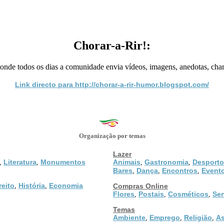
Chorar-a-Rir!:
 onde todos os dias a comunidade envia vídeos, imagens, anedotas, cha
Link directo para http://chorar-a-rir-humor.blogspot.com/
Organização por temas
Lazer
Literatura
Monumentos
Animais
Gastronomia
Desporto
,
,
,
,
Bares
Dança
Encontros
Event
,
,
,
reito
História
Economia
,
,
Compras Online
Flores
Postais
Cosméticos
Ser
,
,
,
Temas
Ambiente
Emprego
Religião
As
,
,
,