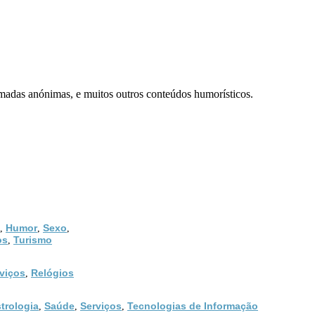
madas anónimas, e muitos outros conteúdos humorísticos.
Humor
Sexo
,
,
,
os
Turismo
,
viços
Relógios
,
trologia
Saúde
Serviços
Tecnologias de Informação
,
,
,