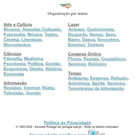
Organização por temas
Arte e Cultura
Lazer
Museus
Agendas Culturais
Animais
Gastronomia
,
,
,
,
Fotografia
Música
Teatro
Desporto
Humor
Sexo
,
,
,
,
,
,
Cinema
Literatura
Bares
Dança
Encontros
,
,
,
,
,
Monumentos
Eventos
Turismo
,
Ciências
Compras Online
Filosofia
Medicina
,
,
Flores
Postais
Cosméticos
,
,
,
Psicologia
Política
Gestão
,
,
,
Serviços
Relógios
,
Engenharia
Direito
História
,
,
,
Temas
Economia
Ambiente
Emprego
Religião
,
,
,
Informação
Astrologia
Saúde
Serviços
,
,
,
Revistas
Internet
Rádio
,
,
,
Tecnologias de Informação
Televisão
Jornais
,
Política de Privacidade
© 2003-2026 - Encontre Portugal em portugal.com.pt - Todos os direitos reservados.
Desenvolvido por Fixe.com.