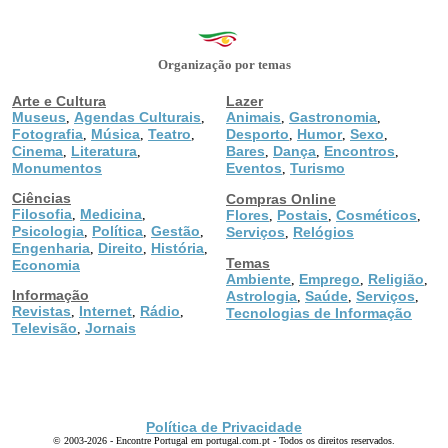
Organização por temas
Arte e Cultura
Lazer
Museus
Agendas Culturais
Animais
Gastronomia
,
,
,
,
Fotografia
Música
Teatro
Desporto
Humor
Sexo
,
,
,
,
,
,
Cinema
Literatura
Bares
Dança
Encontros
,
,
,
,
,
Monumentos
Eventos
Turismo
,
Ciências
Compras Online
Filosofia
Medicina
,
,
Flores
Postais
Cosméticos
,
,
,
Psicologia
Política
Gestão
,
,
,
Serviços
Relógios
,
Engenharia
Direito
História
,
,
,
Temas
Economia
Ambiente
Emprego
Religião
,
,
,
Informação
Astrologia
Saúde
Serviços
,
,
,
Revistas
Internet
Rádio
,
,
,
Tecnologias de Informação
Televisão
Jornais
,
Política de Privacidade
© 2003-2026 - Encontre Portugal em portugal.com.pt - Todos os direitos reservados.