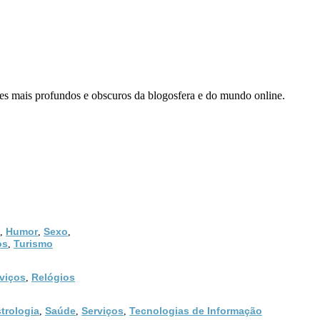
 sites mais profundos e obscuros da blogosfera e do mundo online.
Humor
Sexo
,
,
,
os
Turismo
,
viços
Relógios
,
trologia
Saúde
Serviços
Tecnologias de Informação
,
,
,