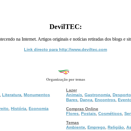
DevilTEC:
tecendo na Internet. Artigos originais e notícias retiradas dos blogs e
Link directo para http://www.deviltec.com
Organização por temas
Lazer
Literatura
Monumentos
Animais
Gastronomia
Desporto
,
,
,
,
Bares
Dança
Encontros
Event
,
,
,
reito
História
Economia
,
,
Compras Online
Flores
Postais
Cosméticos
Ser
,
,
,
Temas
Ambiente
Emprego
Religião
As
,
,
,