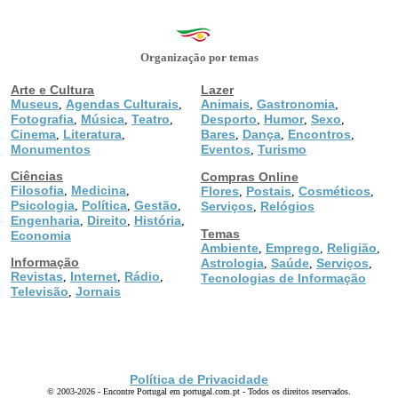
Organização por temas
Arte e Cultura
Lazer
Museus
Agendas Culturais
Animais
Gastronomia
,
,
,
,
Fotografia
Música
Teatro
Desporto
Humor
Sexo
,
,
,
,
,
,
Cinema
Literatura
Bares
Dança
Encontros
,
,
,
,
,
Monumentos
Eventos
Turismo
,
Ciências
Compras Online
Filosofia
Medicina
,
,
Flores
Postais
Cosméticos
,
,
,
Psicologia
Política
Gestão
,
,
,
Serviços
Relógios
,
Engenharia
Direito
História
,
,
,
Temas
Economia
Ambiente
Emprego
Religião
,
,
,
Informação
Astrologia
Saúde
Serviços
,
,
,
Revistas
Internet
Rádio
,
,
,
Tecnologias de Informação
Televisão
Jornais
,
Política de Privacidade
© 2003-2026 - Encontre Portugal em portugal.com.pt - Todos os direitos reservados.