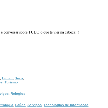
e conversar sobre TUDO o que te vier na cabeça!!!
Humor
Sexo
,
,
,
os
Turismo
,
viços
Relógios
,
trologia
Saúde
Serviços
Tecnologias de Informação
,
,
,