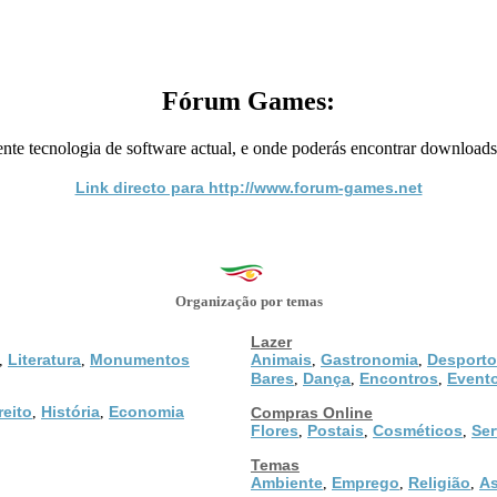
Fórum Games:
e tecnologia de software actual, e onde poderás encontrar downloads 
Link directo para http://www.forum-games.net
Organização por temas
Lazer
Literatura
Monumentos
Animais
Gastronomia
Desporto
,
,
,
,
Bares
Dança
Encontros
Event
,
,
,
reito
História
Economia
,
,
Compras Online
Flores
Postais
Cosméticos
Ser
,
,
,
Temas
Ambiente
Emprego
Religião
As
,
,
,