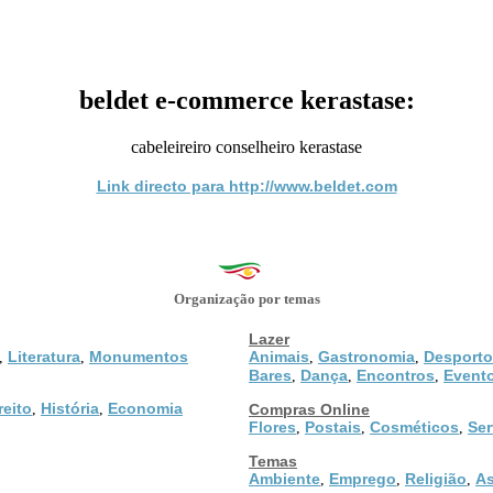
beldet e-commerce kerastase:
cabeleireiro conselheiro kerastase
Link directo para http://www.beldet.com
Organização por temas
Lazer
Literatura
Monumentos
Animais
Gastronomia
Desporto
,
,
,
,
Bares
Dança
Encontros
Event
,
,
,
reito
História
Economia
,
,
Compras Online
Flores
Postais
Cosméticos
Ser
,
,
,
Temas
Ambiente
Emprego
Religião
As
,
,
,