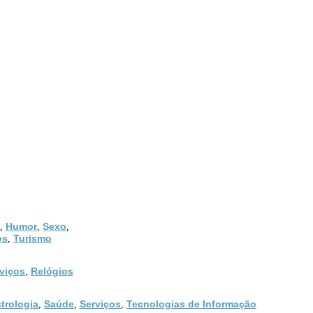
Humor
Sexo
,
,
,
os
Turismo
,
viços
Relógios
,
trologia
Saúde
Serviços
Tecnologias de Informação
,
,
,