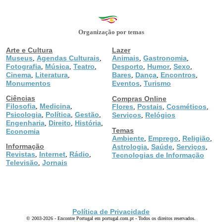
Organização por temas
Arte e Cultura
Lazer
Museus
Agendas Culturais
Animais
Gastronomia
,
,
,
,
Fotografia
Música
Teatro
Desporto
Humor
Sexo
,
,
,
,
,
,
Cinema
Literatura
Bares
Dança
Encontros
,
,
,
,
,
Monumentos
Eventos
Turismo
,
Ciências
Compras Online
Filosofia
Medicina
,
,
Flores
Postais
Cosméticos
,
,
,
Psicologia
Política
Gestão
,
,
,
Serviços
Relógios
,
Engenharia
Direito
História
,
,
,
Temas
Economia
Ambiente
Emprego
Religião
,
,
,
Informação
Astrologia
Saúde
Serviços
,
,
,
Revistas
Internet
Rádio
,
,
,
Tecnologias de Informação
Televisão
Jornais
,
Política de Privacidade
© 2003-2026 - Encontre Portugal em portugal.com.pt - Todos os direitos reservados.