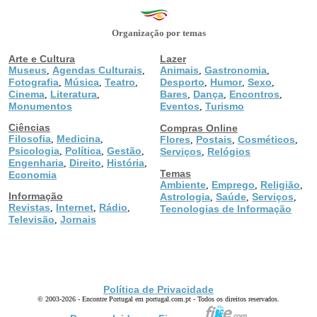
Organização por temas
Arte e Cultura
Lazer
Museus
Agendas Culturais
Animais
Gastronomia
,
,
,
,
Fotografia
Música
Teatro
Desporto
Humor
Sexo
,
,
,
,
,
,
Cinema
Literatura
Bares
Dança
Encontros
,
,
,
,
,
Monumentos
Eventos
Turismo
,
Ciências
Compras Online
Filosofia
Medicina
,
,
Flores
Postais
Cosméticos
,
,
,
Psicologia
Política
Gestão
,
,
,
Serviços
Relógios
,
Engenharia
Direito
História
,
,
,
Temas
Economia
Ambiente
Emprego
Religião
,
,
,
Informação
Astrologia
Saúde
Serviços
,
,
,
Revistas
Internet
Rádio
,
,
,
Tecnologias de Informação
Televisão
Jornais
,
Política de Privacidade
© 2003-2026 - Encontre Portugal em portugal.com.pt - Todos os direitos reservados.