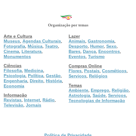
Organização por temas
Arte e Cultura
Lazer
Museus
Agendas Culturais
Animais
Gastronomia
,
,
,
,
Fotografia
Música
Teatro
Desporto
Humor
Sexo
,
,
,
,
,
,
Cinema
Literatura
Bares
Dança
Encontros
,
,
,
,
,
Monumentos
Eventos
Turismo
,
Ciências
Compras Online
Filosofia
Medicina
,
,
Flores
Postais
Cosméticos
,
,
,
Psicologia
Política
Gestão
,
,
,
Serviços
Relógios
,
Engenharia
Direito
História
,
,
,
Temas
Economia
Ambiente
Emprego
Religião
,
,
,
Informação
Astrologia
Saúde
Serviços
,
,
,
Revistas
Internet
Rádio
,
,
,
Tecnologias de Informação
Televisão
Jornais
,
Política de Privacidade