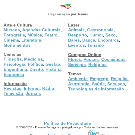
Organização por temas
Arte e Cultura
Lazer
Museus
Agendas Culturais
Animais
Gastronomia
,
,
,
,
Fotografia
Música
Teatro
Desporto
Humor
Sexo
,
,
,
,
,
,
Cinema
Literatura
Bares
Dança
Encontros
,
,
,
,
,
Monumentos
Eventos
Turismo
,
Ciências
Compras Online
Filosofia
Medicina
,
,
Flores
Postais
Cosméticos
,
,
,
Psicologia
Política
Gestão
,
,
,
Serviços
Relógios
,
Engenharia
Direito
História
,
,
,
Temas
Economia
Ambiente
Emprego
Religião
,
,
,
Informação
Astrologia
Saúde
Serviços
,
,
,
Revistas
Internet
Rádio
,
,
,
Tecnologias de Informação
Televisão
Jornais
,
Política de Privacidade
© 2003-2026 - Encontre Portugal em portugal.com.pt - Todos os direitos reservados.