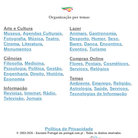
Organização por temas
Arte e Cultura
Lazer
Museus
Agendas Culturais
Animais
Gastronomia
,
,
,
,
Fotografia
Música
Teatro
Desporto
Humor
Sexo
,
,
,
,
,
,
Cinema
Literatura
Bares
Dança
Encontros
,
,
,
,
,
Monumentos
Eventos
Turismo
,
Ciências
Compras Online
Filosofia
Medicina
,
,
Flores
Postais
Cosméticos
,
,
,
Psicologia
Política
Gestão
,
,
,
Serviços
Relógios
,
Engenharia
Direito
História
,
,
,
Temas
Economia
Ambiente
Emprego
Religião
,
,
,
Informação
Astrologia
Saúde
Serviços
,
,
,
Revistas
Internet
Rádio
,
,
,
Tecnologias de Informação
Televisão
Jornais
,
Política de Privacidade
© 2003-2026 - Encontre Portugal em portugal.com.pt - Todos os direitos reservados.