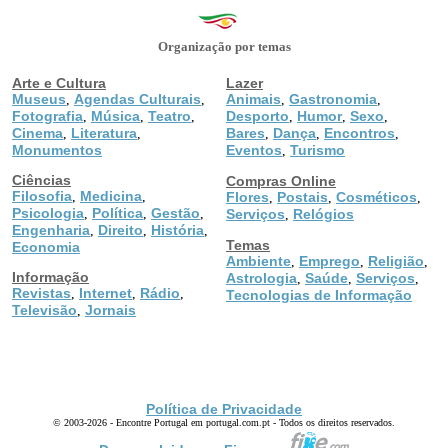
Organização por temas
Arte e Cultura
Lazer
Museus
Agendas Culturais
Animais
Gastronomia
,
,
,
,
Fotografia
Música
Teatro
Desporto
Humor
Sexo
,
,
,
,
,
,
Cinema
Literatura
Bares
Dança
Encontros
,
,
,
,
,
Monumentos
Eventos
Turismo
,
Ciências
Compras Online
Filosofia
Medicina
,
,
Flores
Postais
Cosméticos
,
,
,
Psicologia
Política
Gestão
,
,
,
Serviços
Relógios
,
Engenharia
Direito
História
,
,
,
Temas
Economia
Ambiente
Emprego
Religião
,
,
,
Informação
Astrologia
Saúde
Serviços
,
,
,
Revistas
Internet
Rádio
,
,
,
Tecnologias de Informação
Televisão
Jornais
,
Política de Privacidade
© 2003-2026 - Encontre Portugal em portugal.com.pt - Todos os direitos reservados.