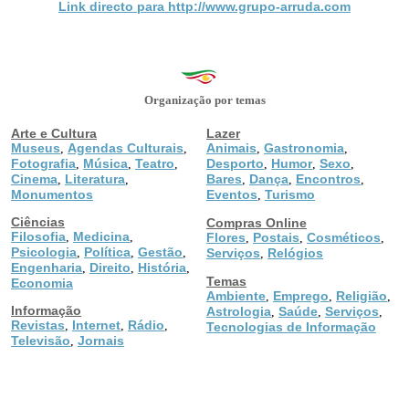
Link directo para http://www.grupo-arruda.com
Organização por temas
Arte e Cultura
Lazer
Museus
Agendas Culturais
Animais
Gastronomia
,
,
,
,
Fotografia
Música
Teatro
Desporto
Humor
Sexo
,
,
,
,
,
,
Cinema
Literatura
Bares
Dança
Encontros
,
,
,
,
,
Monumentos
Eventos
Turismo
,
Ciências
Compras Online
Filosofia
Medicina
,
,
Flores
Postais
Cosméticos
,
,
,
Psicologia
Política
Gestão
,
,
,
Serviços
Relógios
,
Engenharia
Direito
História
,
,
,
Temas
Economia
Ambiente
Emprego
Religião
,
,
,
Informação
Astrologia
Saúde
Serviços
,
,
,
Revistas
Internet
Rádio
,
,
,
Tecnologias de Informação
Televisão
Jornais
,