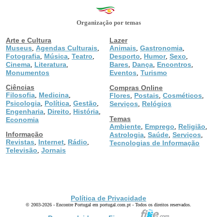
Organização por temas
Arte e Cultura
Lazer
Museus
Agendas Culturais
Animais
Gastronomia
,
,
,
,
Fotografia
Música
Teatro
Desporto
Humor
Sexo
,
,
,
,
,
,
Cinema
Literatura
Bares
Dança
Encontros
,
,
,
,
,
Monumentos
Eventos
Turismo
,
Ciências
Compras Online
Filosofia
Medicina
,
,
Flores
Postais
Cosméticos
,
,
,
Psicologia
Política
Gestão
,
,
,
Serviços
Relógios
,
Engenharia
Direito
História
,
,
,
Temas
Economia
Ambiente
Emprego
Religião
,
,
,
Informação
Astrologia
Saúde
Serviços
,
,
,
Revistas
Internet
Rádio
,
,
,
Tecnologias de Informação
Televisão
Jornais
,
Política de Privacidade
© 2003-2026 - Encontre Portugal em portugal.com.pt - Todos os direitos reservados.