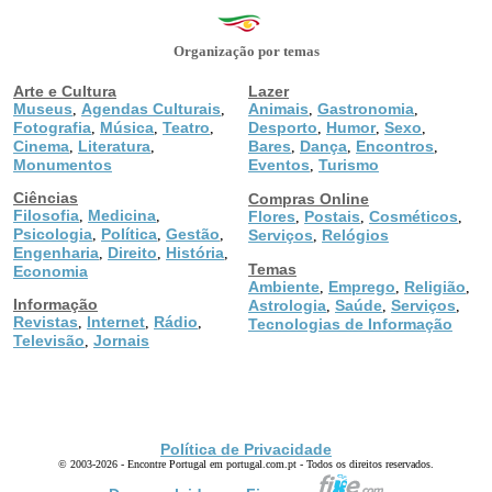
Organização por temas
Arte e Cultura
Lazer
Museus
Agendas Culturais
Animais
Gastronomia
,
,
,
,
Fotografia
Música
Teatro
Desporto
Humor
Sexo
,
,
,
,
,
,
Cinema
Literatura
Bares
Dança
Encontros
,
,
,
,
,
Monumentos
Eventos
Turismo
,
Ciências
Compras Online
Filosofia
Medicina
,
,
Flores
Postais
Cosméticos
,
,
,
Psicologia
Política
Gestão
,
,
,
Serviços
Relógios
,
Engenharia
Direito
História
,
,
,
Temas
Economia
Ambiente
Emprego
Religião
,
,
,
Informação
Astrologia
Saúde
Serviços
,
,
,
Revistas
Internet
Rádio
,
,
,
Tecnologias de Informação
Televisão
Jornais
,
Política de Privacidade
© 2003-2026 - Encontre Portugal em portugal.com.pt - Todos os direitos reservados.