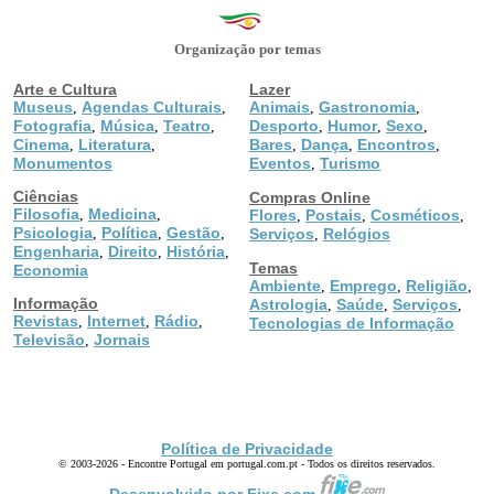
Organização por temas
Arte e Cultura
Lazer
Museus
Agendas Culturais
Animais
Gastronomia
,
,
,
,
Fotografia
Música
Teatro
Desporto
Humor
Sexo
,
,
,
,
,
,
Cinema
Literatura
Bares
Dança
Encontros
,
,
,
,
,
Monumentos
Eventos
Turismo
,
Ciências
Compras Online
Filosofia
Medicina
,
,
Flores
Postais
Cosméticos
,
,
,
Psicologia
Política
Gestão
,
,
,
Serviços
Relógios
,
Engenharia
Direito
História
,
,
,
Temas
Economia
Ambiente
Emprego
Religião
,
,
,
Informação
Astrologia
Saúde
Serviços
,
,
,
Revistas
Internet
Rádio
,
,
,
Tecnologias de Informação
Televisão
Jornais
,
Política de Privacidade
© 2003-2026 - Encontre Portugal em portugal.com.pt - Todos os direitos reservados.
Desenvolvido por Fixe.com.