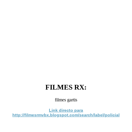
FILMES RX:
filmes gartis
Link directo para
http://filmesrmvbx.blogspot.com/search/label/policial