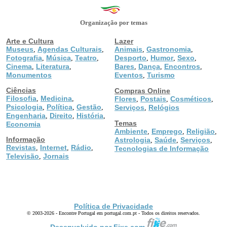
Organização por temas
Arte e Cultura
Lazer
Museus
Agendas Culturais
Animais
Gastronomia
,
,
,
,
Fotografia
Música
Teatro
Desporto
Humor
Sexo
,
,
,
,
,
,
Cinema
Literatura
Bares
Dança
Encontros
,
,
,
,
,
Monumentos
Eventos
Turismo
,
Ciências
Compras Online
Filosofia
Medicina
,
,
Flores
Postais
Cosméticos
,
,
,
Psicologia
Política
Gestão
,
,
,
Serviços
Relógios
,
Engenharia
Direito
História
,
,
,
Temas
Economia
Ambiente
Emprego
Religião
,
,
,
Informação
Astrologia
Saúde
Serviços
,
,
,
Revistas
Internet
Rádio
,
,
,
Tecnologias de Informação
Televisão
Jornais
,
Política de Privacidade
© 2003-2026 - Encontre Portugal em portugal.com.pt - Todos os direitos reservados.
Desenvolvido por Fixe.com.