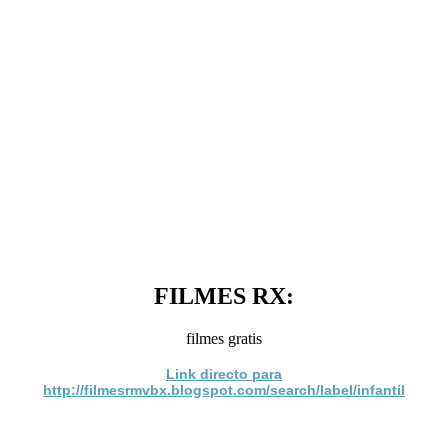
FILMES RX:
filmes gratis
Link directo para
http://filmesrmvbx.blogspot.com/search/label/infantil