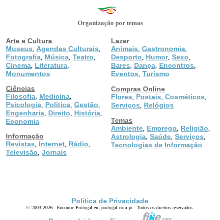
Organização por temas
Arte e Cultura
Lazer
Museus
Agendas Culturais
Animais
Gastronomia
,
,
,
,
Fotografia
Música
Teatro
Desporto
Humor
Sexo
,
,
,
,
,
,
Cinema
Literatura
Bares
Dança
Encontros
,
,
,
,
,
Monumentos
Eventos
Turismo
,
Ciências
Compras Online
Filosofia
Medicina
,
,
Flores
Postais
Cosméticos
,
,
,
Psicologia
Política
Gestão
,
,
,
Serviços
Relógios
,
Engenharia
Direito
História
,
,
,
Temas
Economia
Ambiente
Emprego
Religião
,
,
,
Informação
Astrologia
Saúde
Serviços
,
,
,
Revistas
Internet
Rádio
,
,
,
Tecnologias de Informação
Televisão
Jornais
,
Política de Privacidade
© 2003-2026 - Encontre Portugal em portugal.com.pt - Todos os direitos reservados.