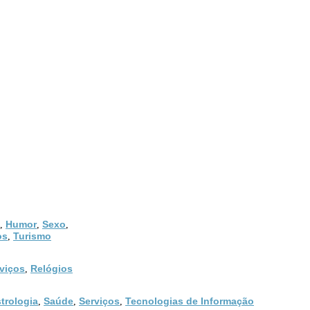
Humor
Sexo
,
,
,
os
Turismo
,
viços
Relógios
,
trologia
Saúde
Serviços
Tecnologias de Informação
,
,
,