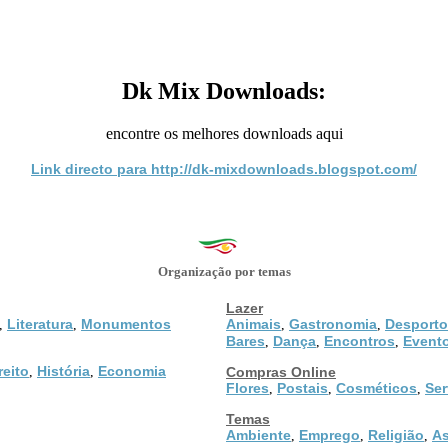
Dk Mix Downloads:
encontre os melhores downloads aqui
Link directo para http://dk-mixdownloads.blogspot.com/
Organização por temas
Lazer
Literatura
Monumentos
Animais
Gastronomia
Desporto
,
,
,
,
Bares
Dança
Encontros
Event
,
,
,
reito
História
Economia
,
,
Compras Online
Flores
Postais
Cosméticos
Ser
,
,
,
Temas
Ambiente
Emprego
Religião
As
,
,
,