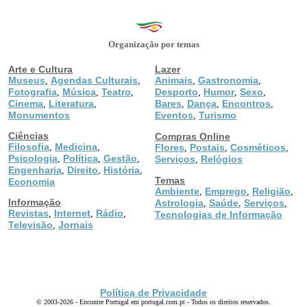
Organização por temas
Arte e Cultura
Lazer
Museus
Agendas Culturais
Animais
Gastronomia
,
,
,
,
Fotografia
Música
Teatro
Desporto
Humor
Sexo
,
,
,
,
,
,
Cinema
Literatura
Bares
Dança
Encontros
,
,
,
,
,
Monumentos
Eventos
Turismo
,
Ciências
Compras Online
Filosofia
Medicina
,
,
Flores
Postais
Cosméticos
,
,
,
Psicologia
Política
Gestão
,
,
,
Serviços
Relógios
,
Engenharia
Direito
História
,
,
,
Temas
Economia
Ambiente
Emprego
Religião
,
,
,
Informação
Astrologia
Saúde
Serviços
,
,
,
Revistas
Internet
Rádio
,
,
,
Tecnologias de Informação
Televisão
Jornais
,
Política de Privacidade
© 2003-2026 - Encontre Portugal em portugal.com.pt - Todos os direitos reservados.