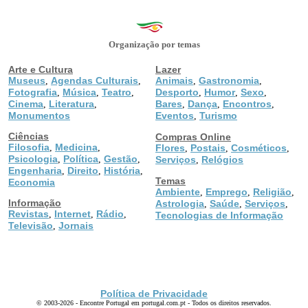
Organização por temas
Arte e Cultura
Lazer
Museus
Agendas Culturais
Animais
Gastronomia
,
,
,
,
Fotografia
Música
Teatro
Desporto
Humor
Sexo
,
,
,
,
,
,
Cinema
Literatura
Bares
Dança
Encontros
,
,
,
,
,
Monumentos
Eventos
Turismo
,
Ciências
Compras Online
Filosofia
Medicina
,
,
Flores
Postais
Cosméticos
,
,
,
Psicologia
Política
Gestão
,
,
,
Serviços
Relógios
,
Engenharia
Direito
História
,
,
,
Temas
Economia
Ambiente
Emprego
Religião
,
,
,
Informação
Astrologia
Saúde
Serviços
,
,
,
Revistas
Internet
Rádio
,
,
,
Tecnologias de Informação
Televisão
Jornais
,
Política de Privacidade
© 2003-2026 - Encontre Portugal em portugal.com.pt - Todos os direitos reservados.