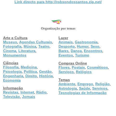
Link directo para http://robsondossantos.zip.net/
Organização por temas
Arte e Cultura
Lazer
Museus
Agendas Culturais
Animais
Gastronomia
,
,
,
,
Fotografia
Música
Teatro
Desporto
Humor
Sexo
,
,
,
,
,
,
Cinema
Literatura
Bares
Dança
Encontros
,
,
,
,
,
Monumentos
Eventos
Turismo
,
Ciências
Compras Online
Filosofia
Medicina
,
,
Flores
Postais
Cosméticos
,
,
,
Psicologia
Política
Gestão
,
,
,
Serviços
Relógios
,
Engenharia
Direito
História
,
,
,
Temas
Economia
Ambiente
Emprego
Religião
,
,
,
Informação
Astrologia
Saúde
Serviços
,
,
,
Revistas
Internet
Rádio
,
,
,
Tecnologias de Informação
Televisão
Jornais
,