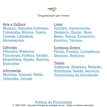
Organização por temas
Arte e Cultura
Lazer
Museus
Agendas Culturais
Animais
Gastronomia
,
,
,
,
Fotografia
Música
Teatro
Desporto
Humor
Sexo
,
,
,
,
,
,
Cinema
Literatura
Bares
Dança
Encontros
,
,
,
,
,
Monumentos
Eventos
Turismo
,
Ciências
Compras Online
Filosofia
Medicina
,
,
Flores
Postais
Cosméticos
,
,
,
Psicologia
Política
Gestão
,
,
,
Serviços
Relógios
,
Engenharia
Direito
História
,
,
,
Temas
Economia
Ambiente
Emprego
Religião
,
,
,
Informação
Astrologia
Saúde
Serviços
,
,
,
Revistas
Internet
Rádio
,
,
,
Tecnologias de Informação
Televisão
Jornais
,
Política de Privacidade
© 2003-2026 - Encontre Portugal em portugal.com.pt - Todos os direitos reservados.