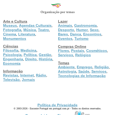
Organização por temas
Arte e Cultura
Lazer
Museus
Agendas Culturais
Animais
Gastronomia
,
,
,
,
Fotografia
Música
Teatro
Desporto
Humor
Sexo
,
,
,
,
,
,
Cinema
Literatura
Bares
Dança
Encontros
,
,
,
,
,
Monumentos
Eventos
Turismo
,
Ciências
Compras Online
Filosofia
Medicina
,
,
Flores
Postais
Cosméticos
,
,
,
Psicologia
Política
Gestão
,
,
,
Serviços
Relógios
,
Engenharia
Direito
História
,
,
,
Temas
Economia
Ambiente
Emprego
Religião
,
,
,
Informação
Astrologia
Saúde
Serviços
,
,
,
Revistas
Internet
Rádio
,
,
,
Tecnologias de Informação
Televisão
Jornais
,
Política de Privacidade
© 2003-2026 - Encontre Portugal em portugal.com.pt - Todos os direitos reservados.