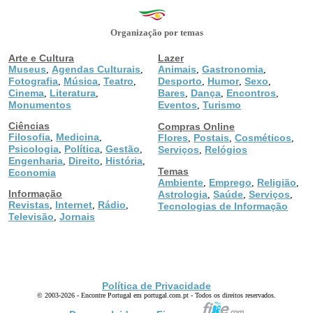
Organização por temas
Arte e Cultura
Lazer
Museus
Agendas Culturais
Animais
Gastronomia
,
,
,
,
Fotografia
Música
Teatro
Desporto
Humor
Sexo
,
,
,
,
,
,
Cinema
Literatura
Bares
Dança
Encontros
,
,
,
,
,
Monumentos
Eventos
Turismo
,
Ciências
Compras Online
Filosofia
Medicina
,
,
Flores
Postais
Cosméticos
,
,
,
Psicologia
Política
Gestão
,
,
,
Serviços
Relógios
,
Engenharia
Direito
História
,
,
,
Temas
Economia
Ambiente
Emprego
Religião
,
,
,
Informação
Astrologia
Saúde
Serviços
,
,
,
Revistas
Internet
Rádio
,
,
,
Tecnologias de Informação
Televisão
Jornais
,
Política de Privacidade
© 2003-2026 - Encontre Portugal em portugal.com.pt - Todos os direitos reservados.