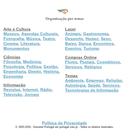
Organização por temas
Arte e Cultura
Lazer
Museus
Agendas Culturais
Animais
Gastronomia
,
,
,
,
Fotografia
Música
Teatro
Desporto
Humor
Sexo
,
,
,
,
,
,
Cinema
Literatura
Bares
Dança
Encontros
,
,
,
,
,
Monumentos
Eventos
Turismo
,
Ciências
Compras Online
Filosofia
Medicina
,
,
Flores
Postais
Cosméticos
,
,
,
Psicologia
Política
Gestão
,
,
,
Serviços
Relógios
,
Engenharia
Direito
História
,
,
,
Temas
Economia
Ambiente
Emprego
Religião
,
,
,
Informação
Astrologia
Saúde
Serviços
,
,
,
Revistas
Internet
Rádio
,
,
,
Tecnologias de Informação
Televisão
Jornais
,
Política de Privacidade
© 2003-2026 - Encontre Portugal em portugal.com.pt - Todos os direitos reservados.