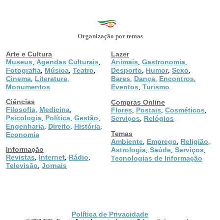
Organização por temas
Arte e Cultura
Lazer
Museus
Agendas Culturais
Animais
Gastronomia
,
,
,
,
Fotografia
Música
Teatro
Desporto
Humor
Sexo
,
,
,
,
,
,
Cinema
Literatura
Bares
Dança
Encontros
,
,
,
,
,
Monumentos
Eventos
Turismo
,
Ciências
Compras Online
Filosofia
Medicina
,
,
Flores
Postais
Cosméticos
,
,
,
Psicologia
Política
Gestão
,
,
,
Serviços
Relógios
,
Engenharia
Direito
História
,
,
,
Temas
Economia
Ambiente
Emprego
Religião
,
,
,
Informação
Astrologia
Saúde
Serviços
,
,
,
Revistas
Internet
Rádio
,
,
,
Tecnologias de Informação
Televisão
Jornais
,
Política de Privacidade