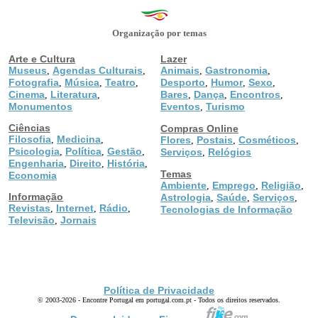
Organização por temas
Arte e Cultura
Lazer
Museus
Agendas Culturais
Animais
Gastronomia
,
,
,
,
Fotografia
Música
Teatro
Desporto
Humor
Sexo
,
,
,
,
,
,
Cinema
Literatura
Bares
Dança
Encontros
,
,
,
,
,
Monumentos
Eventos
Turismo
,
Ciências
Compras Online
Filosofia
Medicina
,
,
Flores
Postais
Cosméticos
,
,
,
Psicologia
Política
Gestão
,
,
,
Serviços
Relógios
,
Engenharia
Direito
História
,
,
,
Temas
Economia
Ambiente
Emprego
Religião
,
,
,
Informação
Astrologia
Saúde
Serviços
,
,
,
Revistas
Internet
Rádio
,
,
,
Tecnologias de Informação
Televisão
Jornais
,
Política de Privacidade
© 2003-2026 - Encontre Portugal em portugal.com.pt - Todos os direitos reservados.