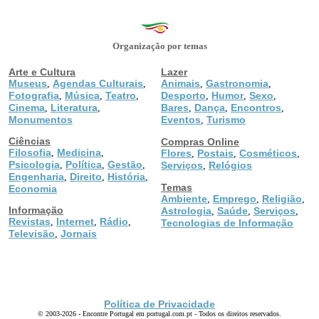
Organização por temas
Arte e Cultura
Lazer
Museus
Agendas Culturais
Animais
Gastronomia
,
,
,
,
Fotografia
Música
Teatro
Desporto
Humor
Sexo
,
,
,
,
,
,
Cinema
Literatura
Bares
Dança
Encontros
,
,
,
,
,
Monumentos
Eventos
Turismo
,
Ciências
Compras Online
Filosofia
Medicina
,
,
Flores
Postais
Cosméticos
,
,
,
Psicologia
Política
Gestão
,
,
,
Serviços
Relógios
,
Engenharia
Direito
História
,
,
,
Temas
Economia
Ambiente
Emprego
Religião
,
,
,
Informação
Astrologia
Saúde
Serviços
,
,
,
Revistas
Internet
Rádio
,
,
,
Tecnologias de Informação
Televisão
Jornais
,
Política de Privacidade
© 2003-2026 - Encontre Portugal em portugal.com.pt - Todos os direitos reservados.