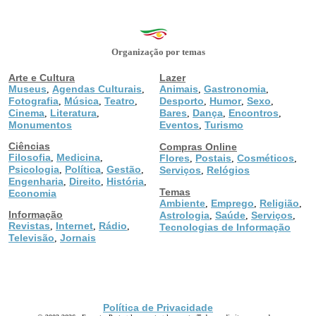
Organização por temas
Arte e Cultura
Lazer
Museus
Agendas Culturais
Animais
Gastronomia
,
,
,
,
Fotografia
Música
Teatro
Desporto
Humor
Sexo
,
,
,
,
,
,
Cinema
Literatura
Bares
Dança
Encontros
,
,
,
,
,
Monumentos
Eventos
Turismo
,
Ciências
Compras Online
Filosofia
Medicina
,
,
Flores
Postais
Cosméticos
,
,
,
Psicologia
Política
Gestão
,
,
,
Serviços
Relógios
,
Engenharia
Direito
História
,
,
,
Temas
Economia
Ambiente
Emprego
Religião
,
,
,
Informação
Astrologia
Saúde
Serviços
,
,
,
Revistas
Internet
Rádio
,
,
,
Tecnologias de Informação
Televisão
Jornais
,
Política de Privacidade