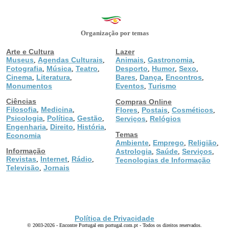
Organização por temas
Arte e Cultura
Lazer
Museus
Agendas Culturais
Animais
Gastronomia
,
,
,
,
Fotografia
Música
Teatro
Desporto
Humor
Sexo
,
,
,
,
,
,
Cinema
Literatura
Bares
Dança
Encontros
,
,
,
,
,
Monumentos
Eventos
Turismo
,
Ciências
Compras Online
Filosofia
Medicina
,
,
Flores
Postais
Cosméticos
,
,
,
Psicologia
Política
Gestão
,
,
,
Serviços
Relógios
,
Engenharia
Direito
História
,
,
,
Temas
Economia
Ambiente
Emprego
Religião
,
,
,
Informação
Astrologia
Saúde
Serviços
,
,
,
Revistas
Internet
Rádio
,
,
,
Tecnologias de Informação
Televisão
Jornais
,
Política de Privacidade
© 2003-2026 - Encontre Portugal em portugal.com.pt - Todos os direitos reservados.