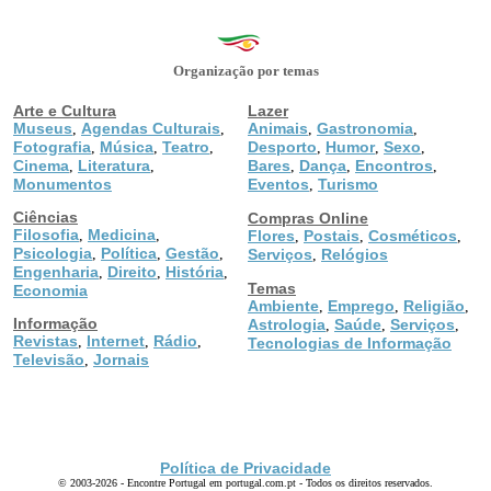
Organização por temas
Arte e Cultura
Lazer
Museus
Agendas Culturais
Animais
Gastronomia
,
,
,
,
Fotografia
Música
Teatro
Desporto
Humor
Sexo
,
,
,
,
,
,
Cinema
Literatura
Bares
Dança
Encontros
,
,
,
,
,
Monumentos
Eventos
Turismo
,
Ciências
Compras Online
Filosofia
Medicina
,
,
Flores
Postais
Cosméticos
,
,
,
Psicologia
Política
Gestão
,
,
,
Serviços
Relógios
,
Engenharia
Direito
História
,
,
,
Temas
Economia
Ambiente
Emprego
Religião
,
,
,
Informação
Astrologia
Saúde
Serviços
,
,
,
Revistas
Internet
Rádio
,
,
,
Tecnologias de Informação
Televisão
Jornais
,
Política de Privacidade
© 2003-2026 - Encontre Portugal em portugal.com.pt - Todos os direitos reservados.