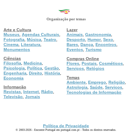
Organização por temas
Arte e Cultura
Lazer
Museus
Agendas Culturais
Animais
Gastronomia
,
,
,
,
Fotografia
Música
Teatro
Desporto
Humor
Sexo
,
,
,
,
,
,
Cinema
Literatura
Bares
Dança
Encontros
,
,
,
,
,
Monumentos
Eventos
Turismo
,
Ciências
Compras Online
Filosofia
Medicina
,
,
Flores
Postais
Cosméticos
,
,
,
Psicologia
Política
Gestão
,
,
,
Serviços
Relógios
,
Engenharia
Direito
História
,
,
,
Temas
Economia
Ambiente
Emprego
Religião
,
,
,
Informação
Astrologia
Saúde
Serviços
,
,
,
Revistas
Internet
Rádio
,
,
,
Tecnologias de Informação
Televisão
Jornais
,
Política de Privacidade
© 2003-2026 - Encontre Portugal em portugal.com.pt - Todos os direitos reservados.