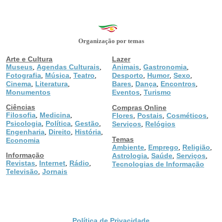
Organização por temas
Arte e Cultura
Lazer
Museus
Agendas Culturais
Animais
Gastronomia
,
,
,
,
Fotografia
Música
Teatro
Desporto
Humor
Sexo
,
,
,
,
,
,
Cinema
Literatura
Bares
Dança
Encontros
,
,
,
,
,
Monumentos
Eventos
Turismo
,
Ciências
Compras Online
Filosofia
Medicina
,
,
Flores
Postais
Cosméticos
,
,
,
Psicologia
Política
Gestão
,
,
,
Serviços
Relógios
,
Engenharia
Direito
História
,
,
,
Temas
Economia
Ambiente
Emprego
Religião
,
,
,
Informação
Astrologia
Saúde
Serviços
,
,
,
Revistas
Internet
Rádio
,
,
,
Tecnologias de Informação
Televisão
Jornais
,
Política de Privacidade