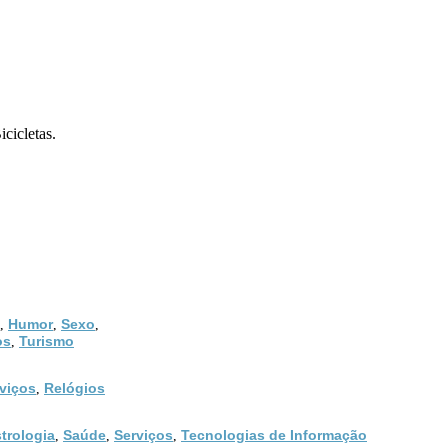
cicletas.
Humor
Sexo
,
,
,
os
Turismo
,
viços
Relógios
,
trologia
Saúde
Serviços
Tecnologias de Informação
,
,
,