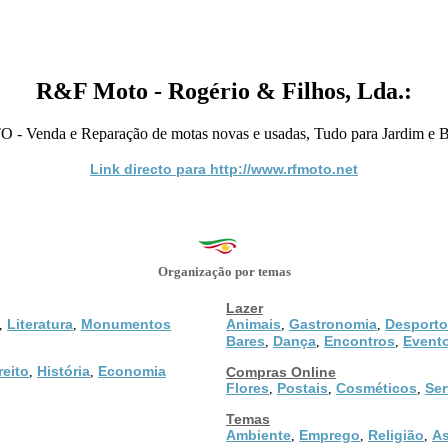
R&F Moto - Rogério & Filhos, Lda.:
 Venda e Reparação de motas novas e usadas, Tudo para Jardim e Bi
Link directo para http://www.rfmoto.net
Organização por temas
Lazer
Literatura
Monumentos
Animais
Gastronomia
Desporto
,
,
,
,
Bares
Dança
Encontros
Event
,
,
,
reito
História
Economia
,
,
Compras Online
Flores
Postais
Cosméticos
Ser
,
,
,
Temas
Ambiente
Emprego
Religião
As
,
,
,