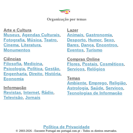
Organização por temas
Arte e Cultura
Lazer
Museus
Agendas Culturais
Animais
Gastronomia
,
,
,
,
Fotografia
Música
Teatro
Desporto
Humor
Sexo
,
,
,
,
,
,
Cinema
Literatura
Bares
Dança
Encontros
,
,
,
,
,
Monumentos
Eventos
Turismo
,
Ciências
Compras Online
Filosofia
Medicina
,
,
Flores
Postais
Cosméticos
,
,
,
Psicologia
Política
Gestão
,
,
,
Serviços
Relógios
,
Engenharia
Direito
História
,
,
,
Temas
Economia
Ambiente
Emprego
Religião
,
,
,
Informação
Astrologia
Saúde
Serviços
,
,
,
Revistas
Internet
Rádio
,
,
,
Tecnologias de Informação
Televisão
Jornais
,
Política de Privacidade
© 2003-2026 - Encontre Portugal em portugal.com.pt - Todos os direitos reservados.